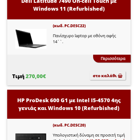
Dell Latitude 7490 On-cell Touch με
Windows 11 (Refurbished)
(κωδ. PC.DESC22)
Πανίσχυρο laptop με οθόνη αφής
14``.
Περισσότερα
Τιμή
270,00€
στο καλάθι
HP ProDesk 600 G1 με Intel I5-4570 4ης
γενιάς και Windows 10 (Refurbished)
(κωδ. PC.DESC20)
Υπολογιστική δύναμη σε προσιτή τιμή