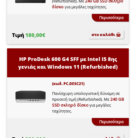
(Refurbished). Με
240 GB SSD σκληρό
δίσκο
για μεγάλες ταχύτητες.
Περισσότερα
Τιμή
180,00€
στο καλάθι
HP ProDesk 600 G4 SFF με Intel I5 8ης
γενιάς και Windows 11 (Refurbished)
(κωδ. PC.DESC21)
Πανίσχυρη υπολογιστική δύναμη σε
προσιτή τιμή (Refurbished). Με
240 GB
SSD σκληρό δίσκο
για μεγάλες
ταχύτητες.
Περισσότερα