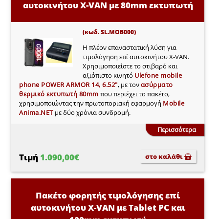
αυτοκινήτου X-VAN με 80mm εκτυπωτή
(κωδ. SL.MOB000)
Η πλέον επαναστατική λύση για
τιμολόγηση επί αυτοκινήτου X-VAN.
Χρησιμοποιείστε το στιβαρό και
αξιόπιστο κινητό
Ulefone mobile
phone POWER ARMOR 14, 6.52"
, με τον
ασύρματο
θερμικό εκτυπωτή 80mm
που περιέχει το πακέτο,
χρησιμοποιώντας την πρωτοποριακή εφαρμογή
Mobile
Anima.NET
με δύο χρόνια συνδρομή.
Περισσότερα
Τιμή
1.090,00€
στο καλάθι
Πακέτο φορητής τιμολόγησης επί
αυτοκινήτου X-VAN με Tablet PC και