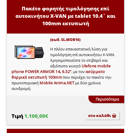
Πακέτο φορητής τιμολόγησης επί
αυτοκινήτου X-VAN με tablet 10.4` και
100mm εκτυπωτή
(κωδ. SL.MOB16)
Η πλέον επαναστατική λύση για
τιμολόγηση επί αυτοκινήτου X-VAN.
Χρησιμοποιείστε το στιβαρό και
αξιόπιστο κινητό
Ulefone mobile
phone POWER ARMOR 14, 6.52"
, με τον
ασύρματο
θερμικό εκτυπωτή 100mm
που περιέχει το πακέτο την
πρωτοποριακή
Mobile Anima.NET
με δύο χρόνια
συνδρομή.
Περισσότερα
Τιμή
1.100,00€
στο καλάθι