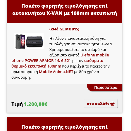
Πακέτο φορητής τιμολόγησης επί
αυτοκινήτου X-VAN με 100mm εκτυπωτή
(κωδ. SL.MOB15)
Η πλέον επαναστατική λύση για
τιμολόγηση επί αυτοκινήτου X-VAN.
Χρησιμοποιείστε το στιβαρό και
αξιόπιστο κινητό
Ulefone mobile
phone POWER ARMOR 14, 6.52"
, με τον
ασύρματο
θερμικό εκτυπωτή 100mm
που περιέχει το πακέτο την
πρωτοποριακή
Mobile Anima.NET
με δύο χρόνια
συνδρομή.
Περισσότερα
Τιμή
1.200,00€
στο καλάθι
Πακέτο φορητής τιμολόγησης επί