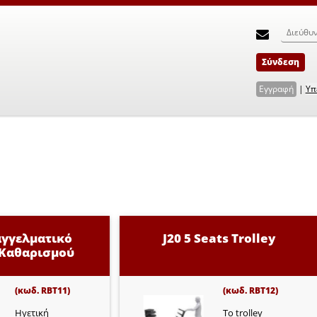
Σύνδεση
Εγγραφή
|
Υπ
παγγελματικό
J20 5 Seats Trolley
Καθαρισμού
(κωδ. RBT11)
(κωδ. RBT12)
Ηγετική
Το trolley