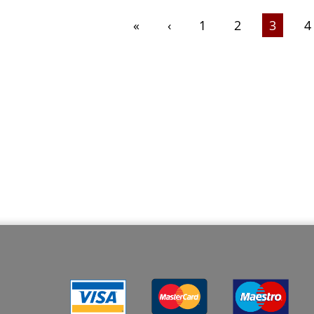
«
‹
1
2
3
4