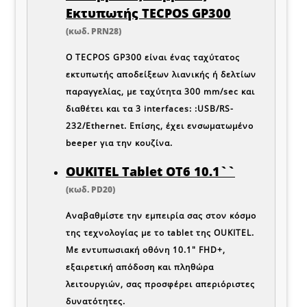
Εκτυπωτής TECPOS GP300
(κωδ. PRN28)
Ο TECPOS GP300 είναι ένας ταχύτατος
εκτυπωτής αποδείξεων λιανικής ή δελτίων
παραγγελίας, με ταχύτητα 300 mm/sec και
διαθέτει και τα 3 interfaces: :USB/RS-
232/Ethernet. Επίσης, έχει ενσωματωμένο
beeper για την κουζίνα.
OUKITEL Tablet OT6 10.1``
(κωδ. PD20)
Αναβαθμίστε την εμπειρία σας στον κόσμο
της τεχνολογίας με το tablet της
OUKITEL
.
Με εντυπωσιακή οθόνη 10.1" FHD+,
εξαιρετική απόδοση και πληθώρα
λειτουργιών, σας προσφέρει απεριόριστες
δυνατότητες.