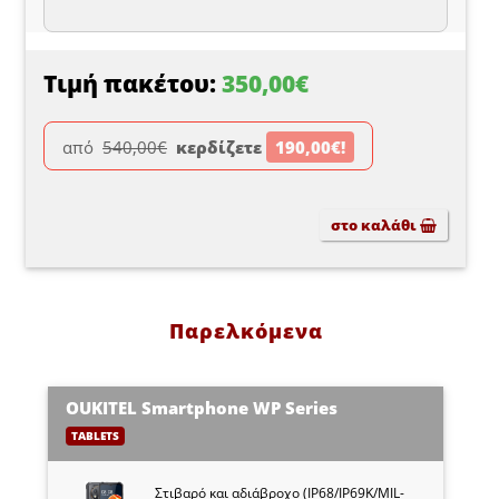
Τιμή πακέτου:
350,00€
από
540,00€
κερδίζετε
190,00€!
στο καλάθι
Παρελκόμενα
OUKITEL Smartphone WP Series
TABLETS
Στιβαρό και αδιάβροχο (IP68/IP69K/MIL-