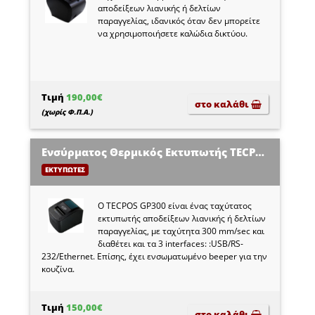
αποδείξεων λιανικής ή δελτίων
παραγγελίας, ιδανικός όταν δεν μπορείτε
να χρησιμοποιήσετε καλώδια δικτύου.
Τιμή
190,00€
στο καλάθι
(χωρίς Φ.Π.Α.)
Ενσύρματος Θερμικός Εκτυπωτής TECPOS GP300
ΕΚΤΥΠΩΤΕΣ
Ο TECPOS GP300 είναι ένας ταχύτατος
εκτυπωτής αποδείξεων λιανικής ή δελτίων
παραγγελίας, με ταχύτητα 300 mm/sec και
διαθέτει και τα 3 interfaces: :USB/RS-
232/Ethernet. Επίσης, έχει ενσωματωμένο beeper για την
κουζίνα.
Τιμή
150,00€
στο καλάθι