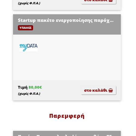
(χωρίς Φ.Π.Α.)
Startup πακέτο ενεργοποίησης παρόχου ηλεκτρονικής τιμολόγησης ΥΠΑΗΕΣ Β2Β και B2C με 50.000 παραστατικά/έτος
ΥΠΑΗΕΣ
Τιμή
80,00€
στο καλάθι
(χωρίς Φ.Π.Α.)
Παρεμφερή