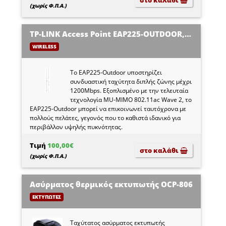
(χωρίς Φ.Π.Α.)
TP-LINK Access Point EAP225-OUTDOOR, AC1200 MU-MIMO, Ver. 3.0
WIRELESS
Το EAP225-Outdoor υποστηρίζει
συνδυαστική ταχύτητα διπλής ζώνης μέχρι
1200Mbps. Εξοπλισμένο με την τελευταία
τεχνολογία MU-MIMO 802.11ac Wave 2, το
EAP225-Outdoor μπορεί να επικοινωνεί ταυτόχρονα με
πολλούς πελάτες, γεγονός που το καθιστά ιδανικό για
περιβάλλον υψηλής πυκνότητας.
Τιμή
100,00€
στο καλάθι
(χωρίς Φ.Π.Α.)
Ασύρματος θερμικός εκτυπωτής OCP-806
ΕΚΤΥΠΩΤΕΣ
Ταχύτατος ασύρματος εκτυπωτής