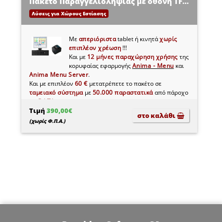
Πακέτο Παραγγελιοληψίας με οθόνη TFT 19``
Λύσεις για Χώρους Εστίασης
Με
απεριόριστα
tablet ή κινητά
χωρίς
επιπλέον χρέωση
!!!
Και με
12 μήνες παραχώρηση χρήσης
της
κορυφαίας εφαρμογής
Anima - Menu
και
Anima Menu Server
.
Και με επιπλέον
60 €
μετατρέπετε το πακέτο σε
ταμειακό σύστημα
με
50.000 παραστατικά
από πάροχο
myDATA
!!!
Τιμή
390,00€
στο καλάθι
(χωρίς Φ.Π.Α.)