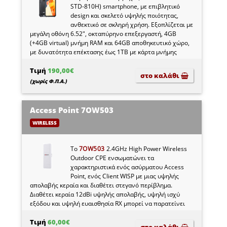
STD-810H) smartphone, με επιβλητικό
design και σκελετό υψηλής ποιότητας,
ανθεκτικό σε σκληρή χρήση. Εξοπλίζεται με
μεγάλη οθόνη 6.52", οκταπύρηνο επεξεργαστή, 4GB
(+4GB virtual) μνήμη RAM και 64GB αποθηκευτικό χώρο,
με δυνατότητα επέκτασης έως 1TB με κάρτα μνήμης
micro SD (δεν συμπεριλαμβάνεται).
Τιμή
190,00€
στο καλάθι
(χωρίς Φ.Π.Α.)
Αccess Point 7OW503
WIRELESS
Το
7OW503
2.4GHz High Power Wireless
Outdoor CPE ενσωματώνει τα
χαρακτηριστικά ενός ασύρματου Access
Point, ενός Client WISP με μιας υψηλής
απολαβής κεραία και διαθέτει στεγανό περίβλημα.
Διαθέτει κεραία 12dBi υψηλής απολαβής, υψηλή ισχύ
εξόδου και υψηλή ευαισθησία RX μπορεί να παρατείνει
σημαντικά την εμβέλεια εκπομπής για να διανείμει μια
πιο σταθερή ασύρματη σύνδεση.
Τιμή
60,00€
στο καλάθι