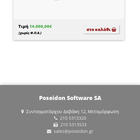
Τιμή
14.000,00€
στο καλάθι
(χωρίς Φ.Π.Α.)
Poseidon Software SA
Συνταγματάρχου Δαβάκη 12, Μεταμόρφωση
210 5313320
210 5313533
sales@poseidon.gr