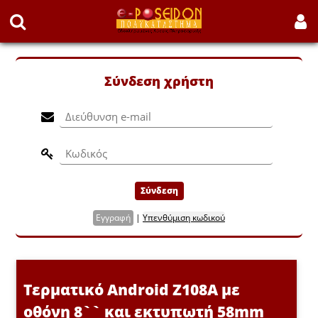
Σύνδεση χρήστη
Σύνδεση
Εγγραφή
|
Υπενθύμιση κωδικού
Τερματικό Android Z108A με
οθόνη 8`` και εκτυπωτή 58mm