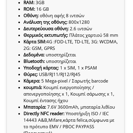
RAM:
3GB
ROM:
16 GB
Οθόνη:
οθόνη αφής 8 ιντσών
Ανάλυση της οθόνης:
800x1280
Δευτερεύουσα οθόνη:
2.6 ιντσών
Θερμικός εκτυπωτής:
Πλάτος χαρτιού 58 mm
Κάρτα SIM:
4G :FDD-LTE, TD-LTE, 3G: WCDMA,
2G: GSM, GPRS
Δεδομένα:
υποστηρίζεται
Bluetooth:
υποστηρίζεται
Υποδοχή κάρτας:
1 x SIM, 1 x PSAM
Θύρες:
USB/RJ11/RJ12/RJ45
Κάμερα:
5 Mega-pixel / Σαρωτής barcode
κουμπιά:
Κουμπί ενεργοποίησης /
απενεργοποίησης x 1, Κουμπί σάρωσης x 1,
Κουμπί έντασης ήχου
Μπαταρία:
7.6V 3600mAh, μπαταρία λιθίου
Directly NFC reader:
Υποστήριξη ISO / IEC
14443 A&B,Mifare,κάρτα felica,σύμφωνα με
το πρότυπο EMV / PBOC PAYPASS
(Προαιρετικό)