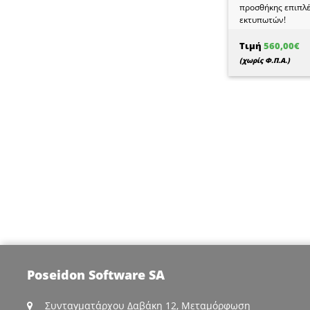
προσθήκης επιπλέ
εκτυπωτών!
Περιέχει πάροχο 
παραστατικά Β2Β κ
Τιμή
560,00€
(χωρίς Φ.Π.Α.)
Poseidon Software SA
Συνταγματάρχου Δαβάκη 12, Μεταμόρφωση