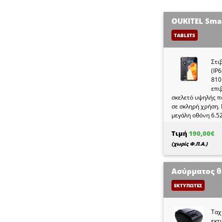
TABLETS
Στι
(IP
810
επι
σκελετό υψηλής π
σε σκληρή χρήση. 
μεγάλη οθόνη 6.5
επεξεργαστή, 4GB 
μνήμη RAM και 6
Τιμή
190,00€
χώρο, με δυνατότ
(χωρίς Φ.Π.Α.)
1TB με κάρτα μνή
συμπεριλαμβάνετα
ΕΚΤΥΠΩΤΕΣ
Ταχ
εκτ