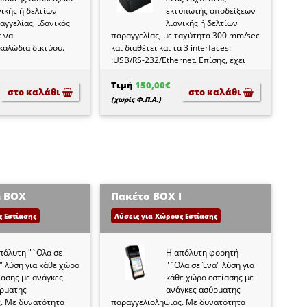
νικής ή δελτίων
εκτυπωτής αποδείξεων
αγγελίας, ιδανικός
λιανικής ή δελτίων
ε να
παραγγελίας, με ταχύτητα 300 mm/sec
καλώδια δικτύου.
και διαθέτει και τα 3 interfaces:
:USB/RS-232/Ethernet. Επίσης, έχει
ενσωματωμένο beeper για την
κουζίνα.
Τιμή
150,00€
στο καλάθι
στο καλάθι
(χωρίς Φ.Π.Α.)
a BOX
Πακέτο BOX Ι
ς Εστίασης
Λύσεις για Χώρους Εστίασης
πόλυτη "`Ολα σε
Η απόλυτη φορητή
" λύση για κάθε χώρο
"`Ολα σε Ένα" λύση για
ίασης με ανάγκες
κάθε χώρο εστίασης με
ρματης
ανάγκες ασύρματης
. Με δυνατότητα
παραγγελιοληψίας. Με δυνατότητα