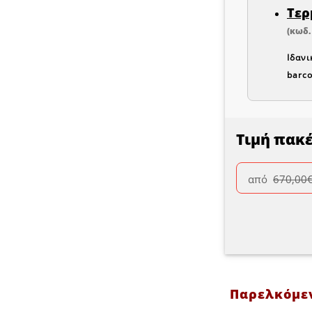
Τερ
(κωδ.
Ιδανι
barco
Τιμή πακ
από
670,00
Παρελκόμε