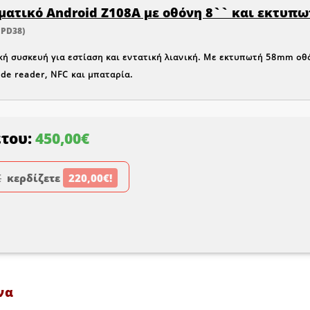
ματικό Android Z108A με οθόνη 8`` και εκτυπ
 PD38)
κή συσκευή για εστίαση και εντατική λιανική. Mε εκτυπωτή 58mm οθ
de reader, NFC και μπαταρία.
έτου:
450,00€
€
κερδίζετε
220,00€!
να