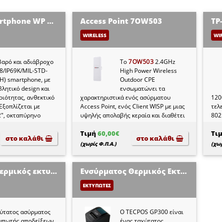
OUKITEL Smartphone WP Series
Αccess Point 7OW503
WIRELESS
WI
βαρό και αδιάβροχο
Το
7OW503
2.4GHz
68/IP69K/MIL-STD-
High Power Wireless
H) smartphone, με
Outdoor CPE
βλητικό design και
ενσωματώνει τα
οιότητας, ανθεκτικό
χαρακτηριστικά ενός ασύρματου
120
Εξοπλίζεται με
Access Point, ενός Client WISP με μιας
τελ
2", οκταπύρηνο
υψηλής απολαβής κεραία και διαθέτει
802
(+4GB virtual)
στεγανό περίβλημα. Διαθέτει κεραία
μπο
4GB αποθηκευτικό
12dBi υψηλής απολαβής, υψηλή ισχύ
πολ
Τιμή
60,00€
Τι
στο καλάθι
στο καλάθι
ητα επέκτασης έως
εξόδου και υψηλή ευαισθησία RX
καθ
(χωρίς Φ.Π.Α.)
(χωρ
μης micro SD (δεν
μπορεί να παρατείνει σημαντικά την
υψη
ι).
εμβέλεια εκπομπής για να διανείμει
μια πιο σταθερή ασύρματη σύνδεση.
Ασύρματος θερμικός εκτυπωτής OCP-806
Ενσύρματος Θερμικός Εκτυπωτής TECPOS GP300
ΕΚΤΥΠΩΤΕΣ
ύτατος ασύρματος
Ο TECPOS GP300 είναι
υπωτής αποδείξεων
ένας ταχύτατος