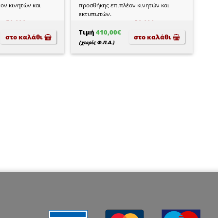
ον κινητών και
προσθήκης επιπλέον κινητών και
εκτυπωτών.
με
50.000
Περιέχει πάροχο με
50.000
αι Β2C !!!
παραστατικά Β2Β και Β2C !!!
Τιμή
410,00€
στο καλάθι
στο καλάθι
(χωρίς Φ.Π.Α.)