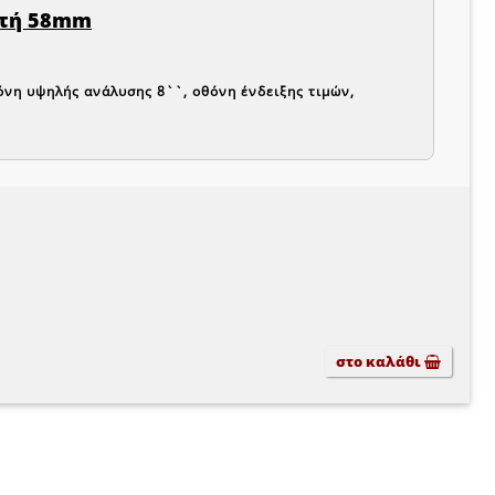
ωτή 58mm
όνη υψηλής ανάλυσης 8``, οθόνη ένδειξης τιμών,
στο καλάθι