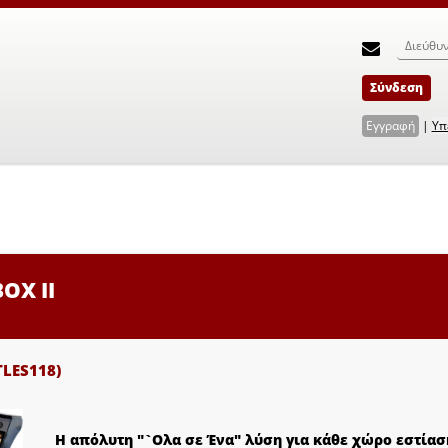
Σύνδεση
Εγγραφή
|
Υπ
OX ΙI
TLES118)
Η απόλυτη "`Ολα σε Ένα" λύση για κάθε χώρο εστία