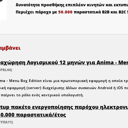
δυνατότητα προσθήκης επιπλέον κινητών και εκτυπ
Περιέχει πάροχο με
50.000
παραστατικά Β2Β και Β2C !
αμβάνει
αχώρηση Λογισμικού 12 μηνών για Anima - Men
 PRL44)
ma - Menu Βοχ Edition
είναι μια πρωτοποριακή εφαρμογή η οποία τρ
ική εφαρμογή (server) διαχείρισης άλλων συσκευών
Android
ή
iOS
πο
 παίρνει το ρόλο ενός κεντρικού υπολογιστή.
rtup πακέτο ενεργοποίησης παρόχου ηλεκτρονι
50.000 παραστατικά/έτος
 ΥΠΑ11)