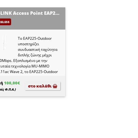
TP-LINK Access Point EAP225-OUTDOOR, AC1200 MU-MIMO, Ver. 3.0
RELESS
Το EAP225-Outdoor
υποστηρίζει
συνδυαστική ταχύτητα
διπλής ζώνης μέχρι
0Mbps. Εξοπλισμένο με την
ευταία τεχνολογία MU-MIMO
.11ac Wave 2, το EAP225-Outdoor
ρεί να επικοινωνεί ταυτόχρονα με
λούς πελάτες, γεγονός που το
μή
100,00€
στο καλάθι
ιστά ιδανικό για περιβάλλον
ίς Φ.Π.Α.)
λής πυκνότητας.