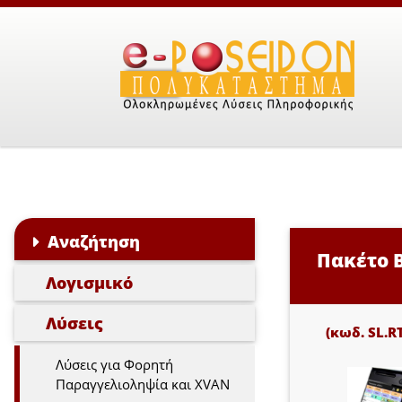
Αναζήτηση
Πακέτο B
Λογισμικό
Λύσεις
(κωδ. SL.R
Λύσεις για Φορητή
Παραγγελιοληψία και XVAN