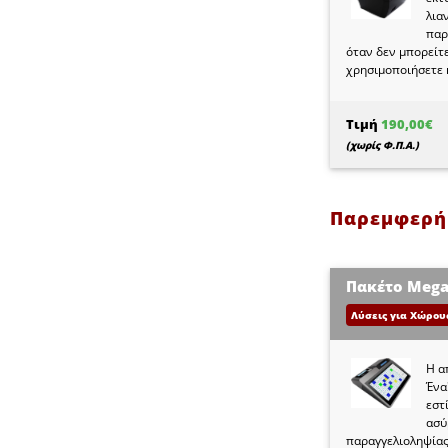
λια
παρ
όταν δεν μπορείτ
χρησιμοποιήσετε 
Τιμή
190,00€
(χωρίς Φ.Π.Α.)
Παρεμφερή
Πακέτο Meg
Λύσεις για Χώρου
Η α
Ένα
εστ
ασύ
παραγγελιοληψίας