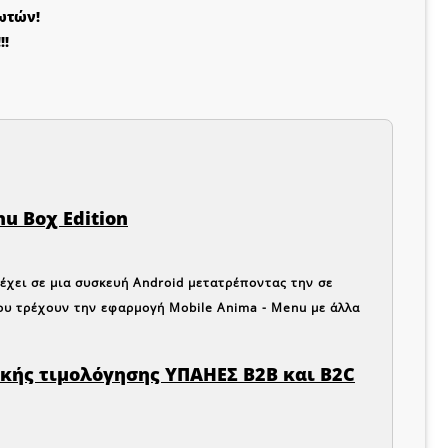
ωτών!
!!
u Βοχ Edition
έχει σε μια συσκευή
Android
μετατρέποντας την σε
υ τρέχουν την εφαρμογή
Mobile Anima - Menu
με άλλα
κής τιμολόγησης ΥΠΑΗΕΣ Β2Β και B2C